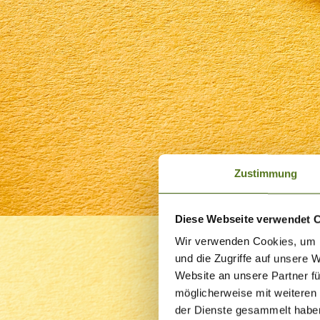
Zustimmung
Diese Webseite verwendet 
Wir verwenden Cookies, um I
und die Zugriffe auf unsere 
Website an unsere Partner fü
möglicherweise mit weiteren
der Dienste gesammelt habe